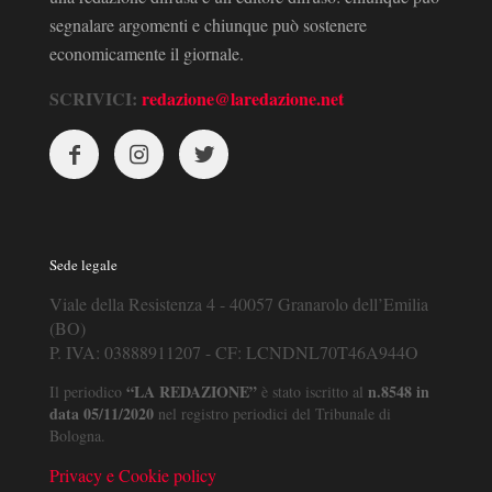
segnalare argomenti e chiunque può sostenere
economicamente il giornale.
SCRIVICI:
redazione@laredazione.net
Sede legale
Viale della Resistenza 4 - 40057 Granarolo dell’Emilia
(BO)
P. IVA: 03888911207 - CF: LCNDNL70T46A944O
“LA REDAZIONE”
n.8548 in
Il periodico
è stato iscritto al
data 05/11/2020
nel registro periodici del Tribunale di
Bologna.
Privacy e Cookie policy