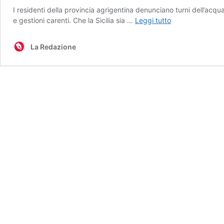
I residenti della provincia agrigentina denunciano turni dell’acq
La
e gestioni carenti. Che la Sicilia sia …
Leggi tutto
Sicilia
che
La Redazione
soffre
la
sete