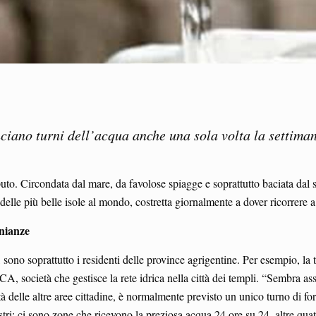
nciano turni dell’acqua anche una sola volta la settima
aputo. Circondata dal mare, da favolose spiagge e soprattutto baciata da
a delle più belle isole al mondo, costretta giornalmente a dover ricorrere
onianze
 sono soprattutto i residenti delle province agrigentine. Per esempio, la 
A, società che gestisce la rete idrica nella città dei templi. “Sembra ass
tà delle altre aree cittadine, è normalmente previsto un unico turno di f
astri: ci sono zone che ricevono la preziosa acqua 24 ore su 24, altre quat