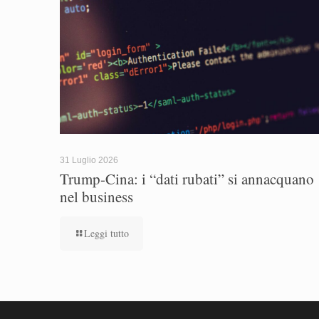
31 Luglio 2026
Trump-Cina: i “dati rubati” si annacquano
nel business
Leggi tutto