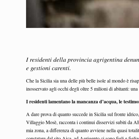
I residenti della provincia agrigentina denu
e gestioni carenti.
Che la Sicilia sia una delle più belle isole al mondo è ris
inosservato agli occhi degli oltre 5 milioni di abitanti: un
I residenti lamentano la mancanza d’acqua, le testim
A dare prova di quanto succede in Sicilia sul fronte idrico,
Villaggio Mosè, racconta i continui disservizi subiti da AIC
mia zona, a differenza di quanto avviene nella quasi totali
constatare dal sito Aica, ad Agrigento ci sono figli e figli