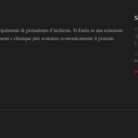
S
V
cipalmente di giornalismo d’inchiesta. Si fonda su una redazione
(
omenti e chiunque può sostenere economicamente il giornale.
P
Il
d
P