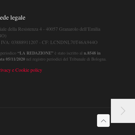
ede legale
iale della Resistenza 4 - 40057 Granarolo dell’Emilia
BO)
. IVA: 03888911207 - CF: LCNDNL70T46A944O
“LA REDAZIONE”
n.8548 in
 periodico
è stato iscritto al
ata 05/11/2020
nel registro periodici del Tribunale di Bologna.
rivacy e Cookie policy