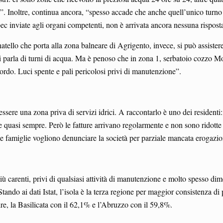
le”. Inoltre, continua ancora, “spesso accade che anche quell’unico turn
c inviate agli organi competenti, non è arrivata ancora nessuna rispost
tello che porta alla zona balneare di Agrigento, invece, si può assistere 
si parla di turni di acqua. Ma è penoso che in zona 1, serbatoio cozzo Mo
ordo. Luci spente e pali pericolosi privi di manutenzione”.
sere una zona priva di servizi idrici. A raccontarlo è uno dei residenti:
e quasi sempre. Però le fatture arrivano regolarmente e non sono ridotte
 Le famiglie vogliono denunciare la società per parziale mancata erogazi
più carenti, privi di qualsiasi attività di manutenzione e molto spesso dim
tando ai dati Istat, l’isola è la terza regione per maggior consistenza di p
ire, la Basilicata con il 62,1% e l’Abruzzo con il 59,8%.