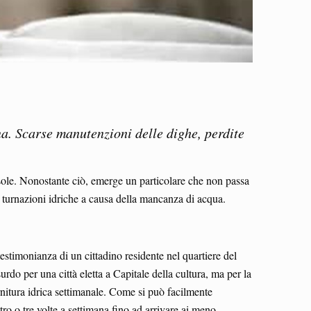
na. Scarse manutenzioni delle dighe, perdite
l sole. Nonostante ciò, emerge un particolare che non passa
 a turnazioni idriche a causa della mancanza di acqua.
testimonianza di un cittadino residente nel quartiere del
urdo per una città eletta a Capitale della cultura, ma per la
ornitura idrica settimanale. Come si può facilmente
tro o tre volte a settimana fino ad arrivare ai meno