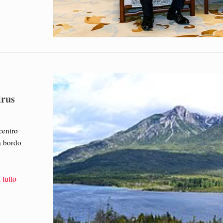
irus
centro
 a bordo
 tutto