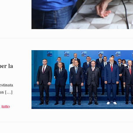
er la
estinata
 un
[…]
 tutto