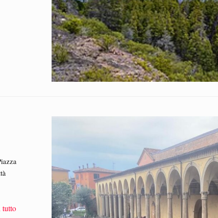
Piazza
tà
 tutto