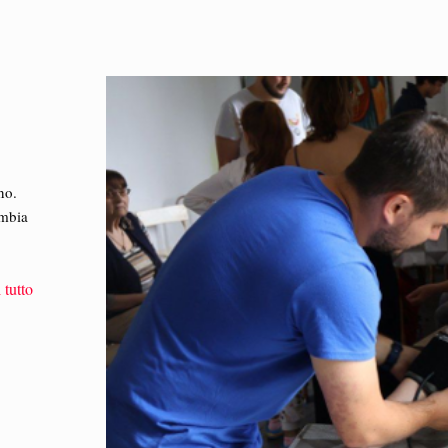
no.
ambia
 tutto