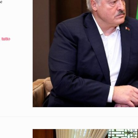
Le
r
 tutto