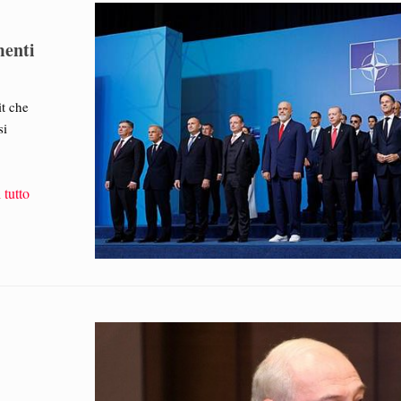
menti
it che
si
 tutto