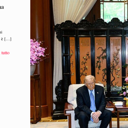
na
hi
 è
[…]
 tutto