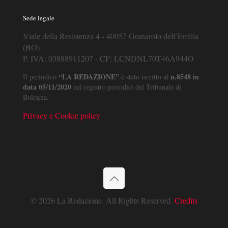
Sede legale
Viale della Resistenza 4 - 40057 Granarolo dell’Emilia
(BO)
P. IVA: 03888911207 - CF: LCNDNL70T46A944O
“LA REDAZIONE”
n.8548 in
Il periodico
è stato iscritto al
data 05/11/2020
nel registro periodici del Tribunale di
Bologna.
Privacy e Cookie policy
© 2026 La Redazione. All Rights Reserved.
Credits