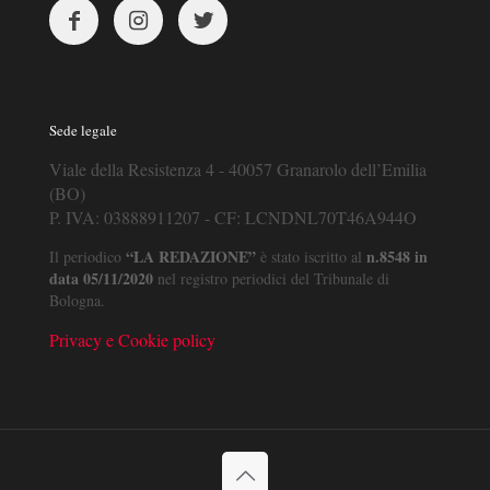
Sede legale
Viale della Resistenza 4 - 40057 Granarolo dell’Emilia
(BO)
P. IVA: 03888911207 - CF: LCNDNL70T46A944O
“LA REDAZIONE”
n.8548 in
Il periodico
è stato iscritto al
data 05/11/2020
nel registro periodici del Tribunale di
Bologna.
Privacy e Cookie policy