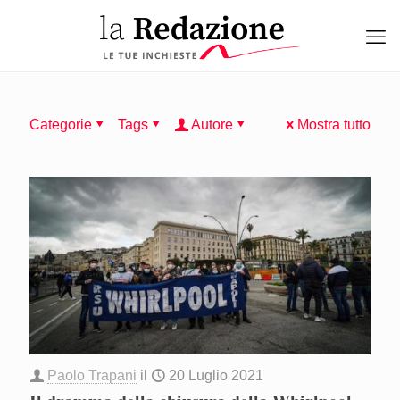
Categorie
Tags
Autore
Mostra tutto
Paolo Trapani
il
20 Luglio 2021