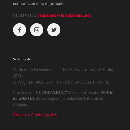
economicamente il giornale.
SCRIVICI:
redazione@laredazione.net
Sede legale
Viale della Resistenza 4 - 40057 Granarolo dell’Emilia
(BO)
P. IVA: 03888911207 - CF: LCNDNL70T46A944O
“LA REDAZIONE”
n.8548 in
Il periodico
è stato iscritto al
data 05/11/2020
nel registro periodici del Tribunale di
Bologna.
Privacy e Cookie policy