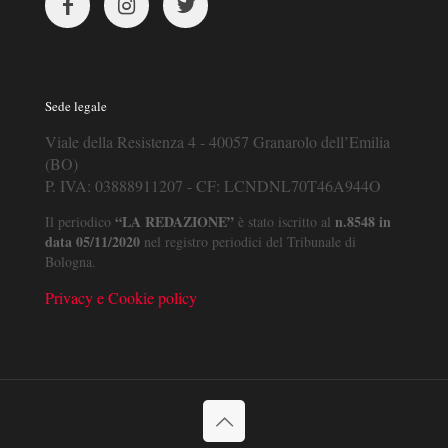
Sede legale
Viale della Resistenza 4 - 40057 Granarolo dell’Emilia
(BO)
P. IVA: 03888911207 - CF: LCNDNL70T46A944O
“LA REDAZIONE”
n.8548 in
Il periodico
è stato iscritto al
data 05/11/2020
nel registro periodici del Tribunale di
Bologna.
Privacy e Cookie policy