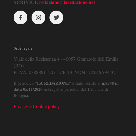
SCRIVICI:
redazione@laredazione.net
Sede legale
Viale della Resistenza 4 - 40057 Granarolo dell’Emilia
(BO)
P. IVA: 03888911207 - CF: LCNDNL70T46A944O
“LA REDAZIONE”
n.8548 in
Il periodico
è stato iscritto al
data 05/11/2020
nel registro periodici del Tribunale di
Bologna.
Privacy e Cookie policy