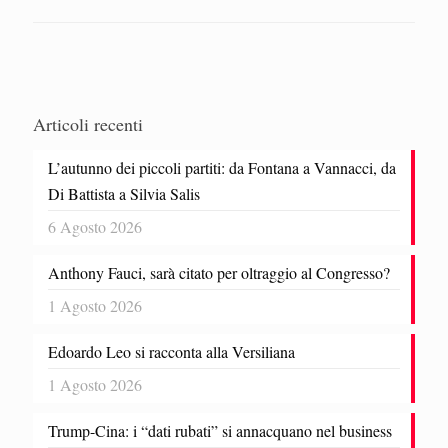
Articoli recenti
L’autunno dei piccoli partiti: da Fontana a Vannacci, da
Di Battista a Silvia Salis
6 Agosto 2026
Anthony Fauci, sarà citato per oltraggio al Congresso?
1 Agosto 2026
Edoardo Leo si racconta alla Versiliana
1 Agosto 2026
Trump-Cina: i “dati rubati” si annacquano nel business