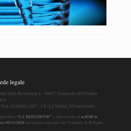
ede legale
iale della Resistenza 4 - 40057 Granarolo dell’Emilia
BO)
. IVA: 03888911207 - CF: LCNDNL70T46A944O
“LA REDAZIONE”
n.8548 in
 periodico
è stato iscritto al
ata 05/11/2020
nel registro periodici del Tribunale di Bologna.