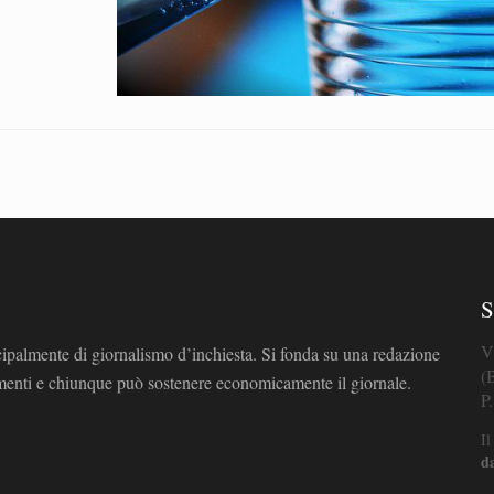
S
V
cipalmente di giornalismo d’inchiesta. Si fonda su una redazione
(
omenti e chiunque può sostenere economicamente il giornale.
P
Il
d