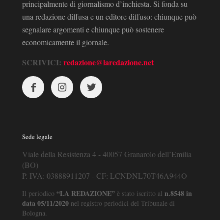
principalmente di giornalismo d’inchiesta. Si fonda su
una redazione diffusa e un editore diffuso: chiunque può
segnalare argomenti e chiunque può sostenere
economicamente il giornale.
SCRIVICI:
redazione@laredazione.net
Sede legale
Viale della Resistenza 4 - 40057 Granarolo dell’Emilia
(BO)
P. IVA: 03888911207 - CF: LCNDNL70T46A944O
“LA REDAZIONE”
n.8548 in
Il periodico
è stato iscritto al
data 05/11/2020
nel registro periodici del Tribunale di
Bologna.