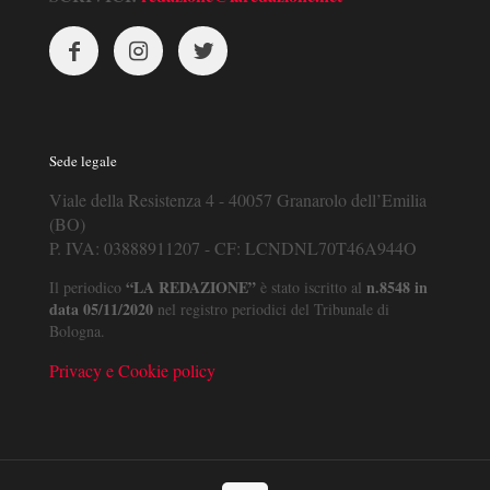
Sede legale
Viale della Resistenza 4 - 40057 Granarolo dell’Emilia
(BO)
P. IVA: 03888911207 - CF: LCNDNL70T46A944O
“LA REDAZIONE”
n.8548 in
Il periodico
è stato iscritto al
data 05/11/2020
nel registro periodici del Tribunale di
Bologna.
Privacy e Cookie policy