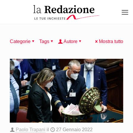
Categorie
Tags
Autore
Mostra tutto
Paolo Trapani
il
27 Gennaio 2022