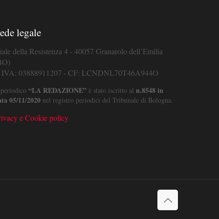
ede legale
iale della Resistenza 4 - 40057 Granarolo dell’Emilia
BO)
. IVA: 03888911207 - CF: LCNDNL70T46A944O
“LA REDAZIONE”
n.8548 in
 periodico
è stato iscritto al
ata 05/11/2020
nel registro periodici del Tribunale di Bologna.
rivacy e Cookie policy