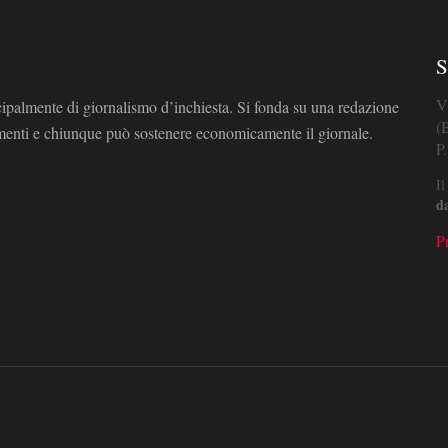
S
V
cipalmente di giornalismo d’inchiesta. Si fonda su una redazione
(
omenti e chiunque può sostenere economicamente il giornale.
P
Il
d
P