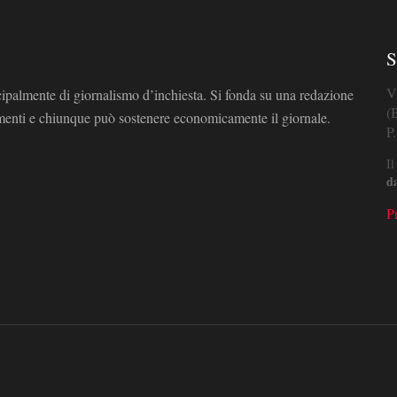
S
V
cipalmente di giornalismo d’inchiesta. Si fonda su una redazione
(
omenti e chiunque può sostenere economicamente il giornale.
P
Il
d
P