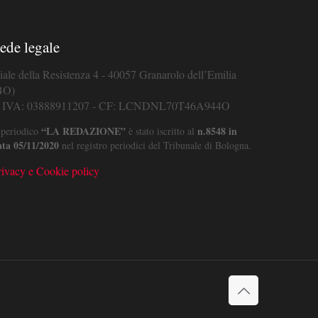
ede legale
iale della Resistenza 4 - 40057 Granarolo dell’Emilia
BO)
. IVA: 03888911207 - CF: LCNDNL70T46A944O
“LA REDAZIONE”
n.8548 in
 periodico
è stato iscritto al
ata 05/11/2020
nel registro periodici del Tribunale di Bologna.
rivacy e Cookie policy