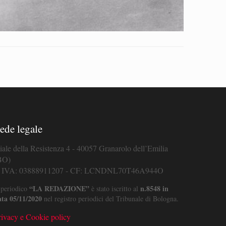
ede legale
iale della Resistenza 4 - 40057 Granarolo dell’Emilia
BO)
. IVA: 03888911207 - CF: LCNDNL70T46A944O
“LA REDAZIONE”
n.8548 in
 periodico
è stato iscritto al
ata 05/11/2020
nel registro periodici del Tribunale di Bologna.
rivacy e Cookie policy