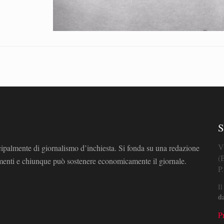
S
V
cipalmente di giornalismo d’inchiesta. Si fonda su una redazione
(
omenti e chiunque può sostenere economicamente il giornale.
P
Il
d
P