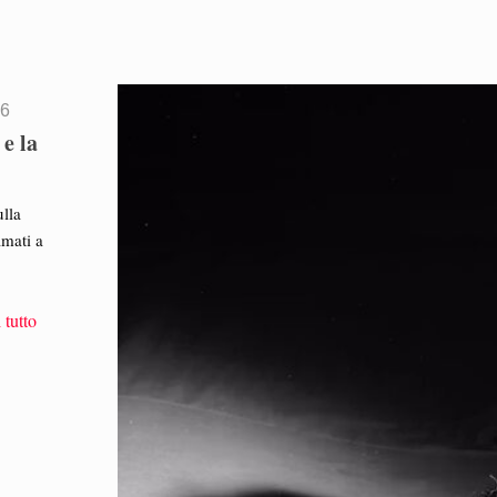
26
e la
ulla
amati a
 tutto