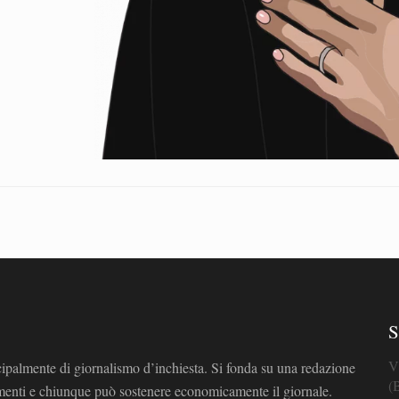
S
V
cipalmente di giornalismo d’inchiesta. Si fonda su una redazione
(
omenti e chiunque può sostenere economicamente il giornale.