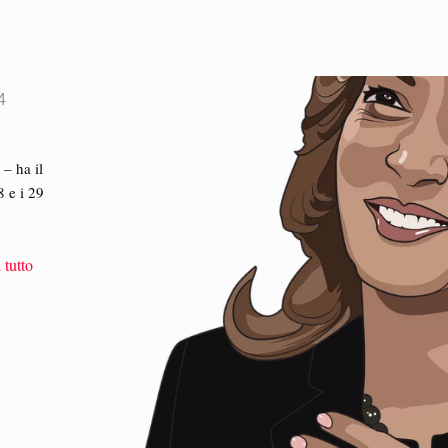
4
– ha il
8 e i 29
 tutto