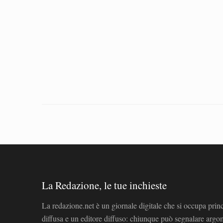
La Redazione, le tue inchieste
La redazione.net è un giornale digitale che si occupa prin
diffusa e un editore diffuso: chiunque può segnalare arg