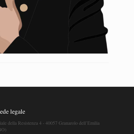
ede legale
iale della Resistenza 4 - 40057 Granarolo dell’Emilia
BO)