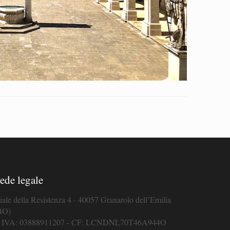
ede legale
iale della Resistenza 4 - 40057 Granarolo dell’Emilia
BO)
. IVA: 03888911207 - CF: LCNDNL70T46A944O