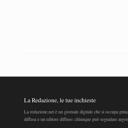
La Redazione, le tue inchieste
La redazione.net è un giornale digitale che si occupa prin
diffusa e un editore diffuso: chiunque può segnalare arg