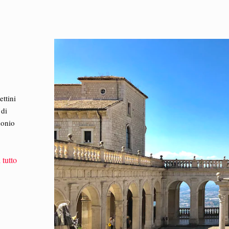
ettini
 di
imonio
 tutto