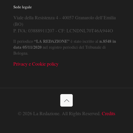
Sede legale
Viale della Resistenza 4 - 40057 Granarolo dell’Emilia
(BO)
P. IVA: 03888911207 - CF: LCNDNL70T46A944O
“LA REDAZIONE”
n.8548 in
Il periodico
è stato iscritto al
data 05/11/2020
nel registro periodici del Tribunale di
Bologna.
Privacy e Cookie policy
© 2026 La Redazione. All Rights Reserved.
Credits