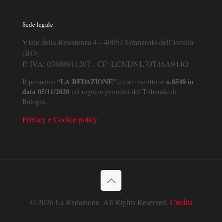
Sede legale
Viale della Resistenza 4 - 40057 Granarolo dell’Emilia
(BO)
P. IVA: 03888911207 - CF: LCNDNL70T46A944O
“LA REDAZIONE”
n.8548 in
Il periodico
è stato iscritto al
data 05/11/2020
nel registro periodici del Tribunale di
Bologna.
Privacy e Cookie policy
© 2026 La Redazione. All Rights Reserved.
Credits