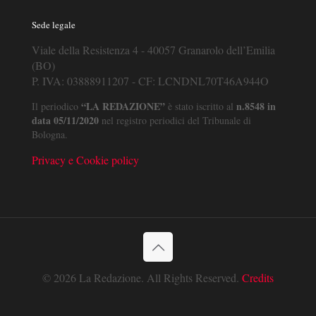
Sede legale
Viale della Resistenza 4 - 40057 Granarolo dell’Emilia
(BO)
P. IVA: 03888911207 - CF: LCNDNL70T46A944O
“LA REDAZIONE”
n.8548 in
Il periodico
è stato iscritto al
data 05/11/2020
nel registro periodici del Tribunale di
Bologna.
Privacy e Cookie policy
© 2026 La Redazione. All Rights Reserved.
Credits