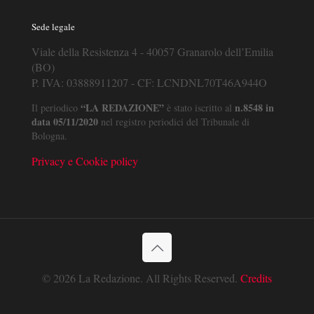
Sede legale
Viale della Resistenza 4 - 40057 Granarolo dell’Emilia
(BO)
P. IVA: 03888911207 - CF: LCNDNL70T46A944O
“LA REDAZIONE”
n.8548 in
Il periodico
è stato iscritto al
data 05/11/2020
nel registro periodici del Tribunale di
Bologna.
Privacy e Cookie policy
© 2026 La Redazione. All Rights Reserved.
Credits