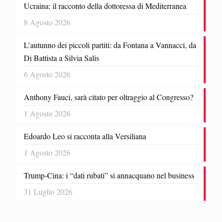
Ucraina: il racconto della dottoressa di Mediterranea
8 Agosto 2026
L’autunno dei piccoli partiti: da Fontana a Vannacci, da
Di Battista a Silvia Salis
6 Agosto 2026
Anthony Fauci, sarà citato per oltraggio al Congresso?
1 Agosto 2026
Edoardo Leo si racconta alla Versiliana
1 Agosto 2026
Trump-Cina: i “dati rubati” si annacquano nel business
31 Luglio 2026