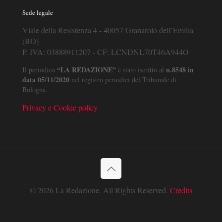
Sede legale
Viale della Resistenza 4 - 40057 Granarolo dell’Emilia
(BO)
P. IVA: 03888911207 - CF: LCNDNL70T46A944O
“LA REDAZIONE”
n.8548 in
Il periodico
è stato iscritto al
data 05/11/2020
nel registro periodici del Tribunale di
Bologna.
Privacy e Cookie policy
© 2026 La Redazione. All Rights Reserved.
Credits