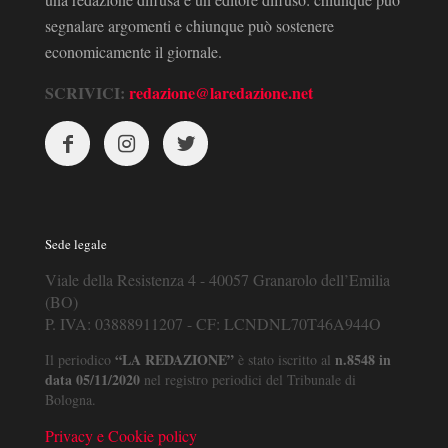
segnalare argomenti e chiunque può sostenere
economicamente il giornale.
SCRIVICI:
redazione@laredazione.net
Sede legale
Viale della Resistenza 4 - 40057 Granarolo dell’Emilia
(BO)
P. IVA: 03888911207 - CF: LCNDNL70T46A944O
“LA REDAZIONE”
n.8548 in
Il periodico
è stato iscritto al
data 05/11/2020
nel registro periodici del Tribunale di
Bologna.
Privacy e Cookie policy