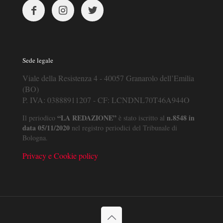
Sede legale
Viale della Resistenza 4 - 40057 Granarolo dell’Emilia
(BO)
P. IVA: 03888911207 - CF: LCNDNL70T46A944O
“LA REDAZIONE”
n.8548 in
Il periodico
è stato iscritto al
data 05/11/2020
nel registro periodici del Tribunale di
Bologna.
Privacy e Cookie policy