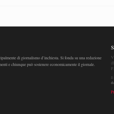
S
V
cipalmente di giornalismo d’inchiesta. Si fonda su una redazione
(
omenti e chiunque può sostenere economicamente il giornale.
P
Il
d
P