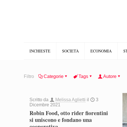
INCHIESTE
SOCIETÀ
ECONOMIA
S
Filtro
Categorie
Tags
Autore
Scritto da
Melissa Aglietti
il
3
Dicembre 2021
Robin Food, otto rider fiorentini
si uniscono e fondano una
cooperativa