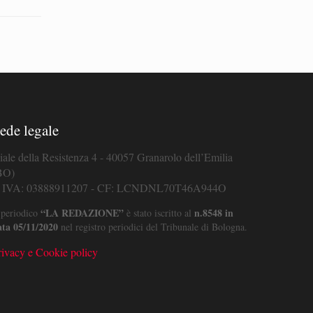
ede legale
iale della Resistenza 4 - 40057 Granarolo dell’Emilia
BO)
. IVA: 03888911207 - CF: LCNDNL70T46A944O
“LA REDAZIONE”
n.8548 in
 periodico
è stato iscritto al
ata 05/11/2020
nel registro periodici del Tribunale di Bologna.
rivacy e Cookie policy