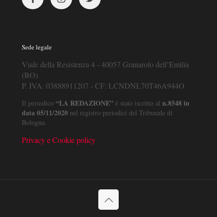
Sede legale
Viale della Resistenza 4 - 40057 Granarolo dell’Emilia
(BO)
P. IVA: 03888911207 - CF: LCNDNL70T46A944O
“LA REDAZIONE”
n.8548 in
Il periodico
è stato iscritto al
data 05/11/2020
nel registro periodici del Tribunale di
Bologna.
Privacy e Cookie policy