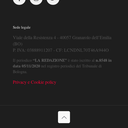
Sede legale
Viale della Resistenza 4 - 40057 Granarolo dell’Emilia
(BO)
P. IVA: 03888911207 - CF: LCNDNL70T46A944O
“LA REDAZIONE”
n.8548 in
Il periodico
è stato iscritto al
data 05/11/2020
nel registro periodici del Tribunale di
Bologna.
Privacy e Cookie policy