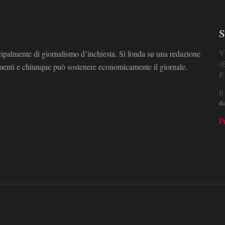
S
V
cipalmente di giornalismo d’inchiesta. Si fonda su una redazione
(
omenti e chiunque può sostenere economicamente il giornale.
P
Il
d
P