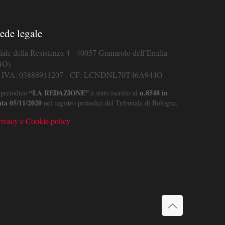
ede legale
iale della Resistenza 4 - 40057 Granarolo dell’Emilia
BO)
. IVA: 03888911207 - CF: LCNDNL70T46A944O
“LA REDAZIONE”
n.8548 in
 periodico
è stato iscritto al
ata 05/11/2020
nel registro periodici del Tribunale di Bologna.
rivacy e Cookie policy