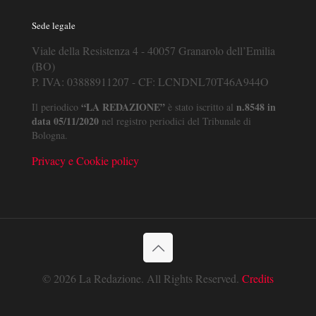
Sede legale
Viale della Resistenza 4 - 40057 Granarolo dell’Emilia
(BO)
P. IVA: 03888911207 - CF: LCNDNL70T46A944O
“LA REDAZIONE”
n.8548 in
Il periodico
è stato iscritto al
data 05/11/2020
nel registro periodici del Tribunale di
Bologna.
Privacy e Cookie policy
© 2026 La Redazione. All Rights Reserved.
Credits