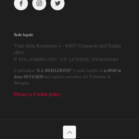
Sede legale
Viale della Resistenza 4 - 40057 Granarolo dell’Emilia
(BO)
P. IVA: 03888911207 - CF: LCNDNL70T46A944O
“LA REDAZIONE”
n.8548 in
Il periodico
è stato iscritto al
data 05/11/2020
nel registro periodici del Tribunale di
Bologna.
Privacy e Cookie policy