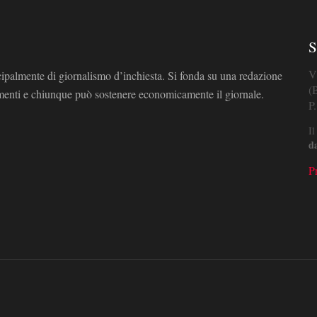
S
V
cipalmente di giornalismo d’inchiesta. Si fonda su una redazione
(
omenti e chiunque può sostenere economicamente il giornale.
P
Il
d
P