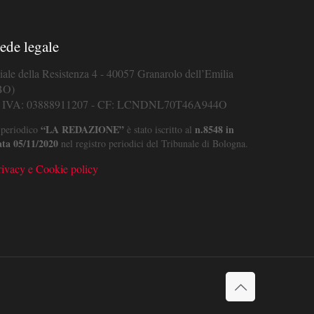
ede legale
iale della Resistenza 4 - 40057 Granarolo dell’Emilia
BO)
. IVA: 03888911207 - CF: LCNDNL70T46A944O
“LA REDAZIONE”
n.8548 in
 periodico
è stato iscritto al
ata 05/11/2020
nel registro periodici del Tribunale di Bologna.
rivacy e Cookie policy