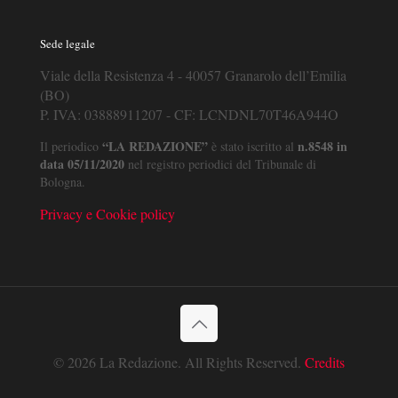
Sede legale
Viale della Resistenza 4 - 40057 Granarolo dell’Emilia
(BO)
P. IVA: 03888911207 - CF: LCNDNL70T46A944O
“LA REDAZIONE”
n.8548 in
Il periodico
è stato iscritto al
data 05/11/2020
nel registro periodici del Tribunale di
Bologna.
Privacy e Cookie policy
© 2026 La Redazione. All Rights Reserved.
Credits