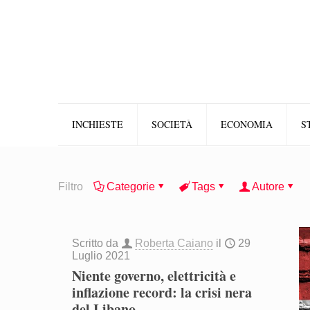
INCHIESTE
SOCIETÀ
ECONOMIA
S
Filtro
Categorie
Tags
Autore
Scritto da
Roberta Caiano
il
29
Luglio 2021
Niente governo, elettricità e
inflazione record: la crisi nera
del Libano