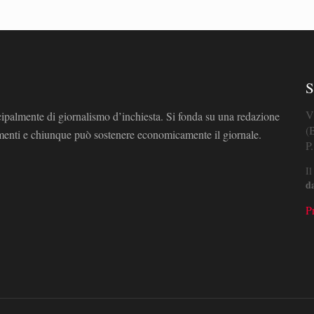
S
V
cipalmente di giornalismo d’inchiesta. Si fonda su una redazione
(
omenti e chiunque può sostenere economicamente il giornale.
P
Il
d
P