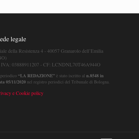
ede legale
iale della Resistenza 4 - 40057 Granarolo dell’Emilia
BO)
. IVA: 03888911207 - CF: LCNDNL70T46A944O
“LA REDAZIONE”
n.8548 in
 periodico
è stato iscritto al
ata 05/11/2020
nel registro periodici del Tribunale di Bologna.
rivacy e Cookie policy