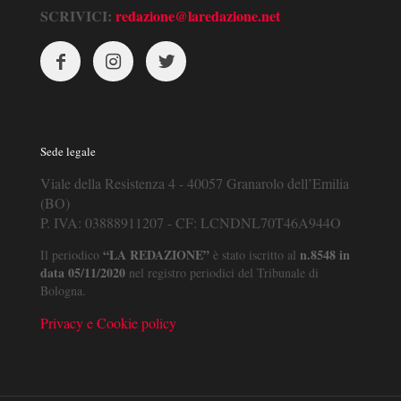
SCRIVICI:
redazione@laredazione.net
Sede legale
Viale della Resistenza 4 - 40057 Granarolo dell’Emilia
(BO)
P. IVA: 03888911207 - CF: LCNDNL70T46A944O
“LA REDAZIONE”
n.8548 in
Il periodico
è stato iscritto al
data 05/11/2020
nel registro periodici del Tribunale di
Bologna.
Privacy e Cookie policy