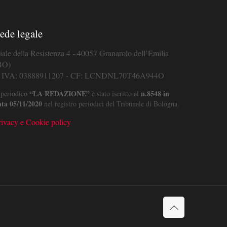
ede legale
iale della Resistenza 4 - 40057 Granarolo dell’Emilia
BO)
. IVA: 03888911207 - CF: LCNDNL70T46A944O
“LA REDAZIONE”
n.8548 in
 periodico
è stato iscritto al
ata 05/11/2020
nel registro periodici del Tribunale di Bologna.
rivacy e Cookie policy