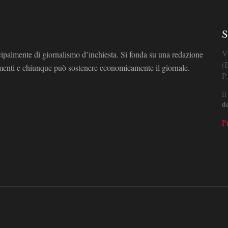
S
V
cipalmente di giornalismo d’inchiesta. Si fonda su una redazione
(
omenti e chiunque può sostenere economicamente il giornale.
P
Il
d
P