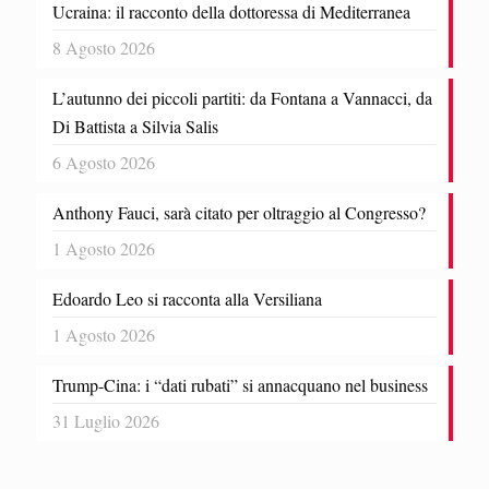
Ucraina: il racconto della dottoressa di Mediterranea
8 Agosto 2026
L’autunno dei piccoli partiti: da Fontana a Vannacci, da
Di Battista a Silvia Salis
6 Agosto 2026
Anthony Fauci, sarà citato per oltraggio al Congresso?
1 Agosto 2026
Edoardo Leo si racconta alla Versiliana
1 Agosto 2026
Trump-Cina: i “dati rubati” si annacquano nel business
31 Luglio 2026