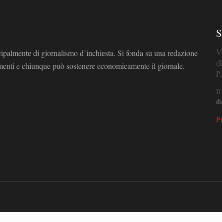
S
V
cipalmente di giornalismo d’inchiesta. Si fonda su una redazione
(
omenti e chiunque può sostenere economicamente il giornale.
P
Il
d
P