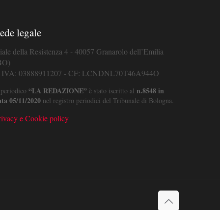
ede legale
iale della Resistenza 4 - 40057 Granarolo dell’Emilia
BO)
. IVA: 03888911207 - CF: LCNDNL70T46A944O
“LA REDAZIONE”
n.8548 in
 periodico
è stato iscritto al
ata 05/11/2020
nel registro periodici del Tribunale di Bologna.
rivacy e Cookie policy