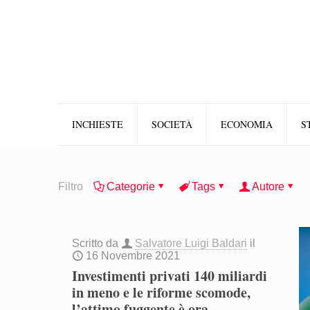
INCHIESTE
SOCIETÀ
ECONOMIA
S
Filtro
Categorie
Tags
Autore
Scritto da
Salvatore Luigi Baldari
il
16 Novembre 2021
Investimenti privati 140 miliardi
in meno e le riforme scomode,
l’attimo fuggente è ora