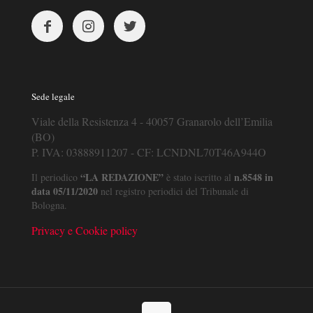
Sede legale
Viale della Resistenza 4 - 40057 Granarolo dell’Emilia
(BO)
P. IVA: 03888911207 - CF: LCNDNL70T46A944O
“LA REDAZIONE”
n.8548 in
Il periodico
è stato iscritto al
data 05/11/2020
nel registro periodici del Tribunale di
Bologna.
Privacy e Cookie policy