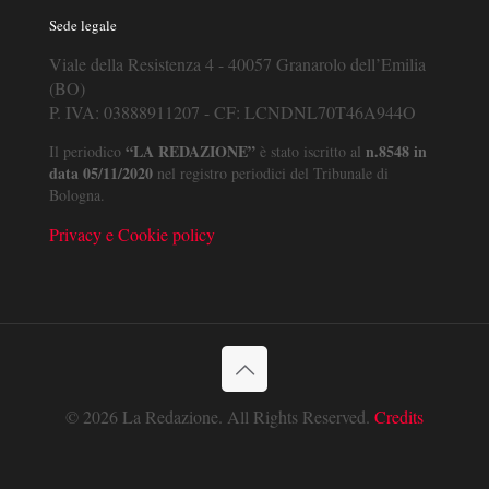
Sede legale
Viale della Resistenza 4 - 40057 Granarolo dell’Emilia
(BO)
P. IVA: 03888911207 - CF: LCNDNL70T46A944O
“LA REDAZIONE”
n.8548 in
Il periodico
è stato iscritto al
data 05/11/2020
nel registro periodici del Tribunale di
Bologna.
Privacy e Cookie policy
© 2026 La Redazione. All Rights Reserved.
Credits