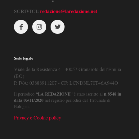
SCRIVICI:
redazione@laredazione.net
Sede legale
Viale della Resistenza 4 - 40057 Granarolo dell’Emilia
(BO)
P. IVA: 03888911207 - CF: LCNDNL70T46A944O
“LA REDAZIONE”
n.8548 in
Il periodico
è stato iscritto al
data 05/11/2020
nel registro periodici del Tribunale di
Bologna.
Privacy e Cookie policy