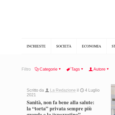
INCHIESTE
SOCIETÀ
ECONOMIA
S
Filtro
Categorie
Tags
Autore
Scritto da
La Redazione
il
4 Luglio
2021
Sanità, non fa bene alla salute:
la “torta” privata sempre più
grande e lo “spezzatino”