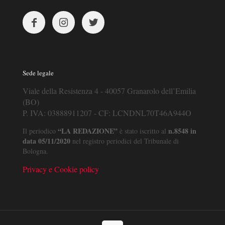
Sede legale
Viale della Resistenza 4 - 40057 Granarolo dell’Emilia
(BO)
P. IVA: 03888911207 - CF: LCNDNL70T46A944O
“LA REDAZIONE”
n.8548 in
Il periodico
è stato iscritto al
data 05/11/2020
nel registro periodici del Tribunale di
Bologna.
Privacy e Cookie policy