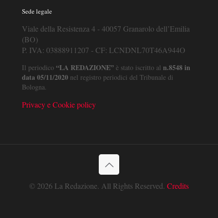
Sede legale
Viale della Resistenza 4 - 40057 Granarolo dell’Emilia
(BO)
P. IVA: 03888911207 - CF: LCNDNL70T46A944O
“LA REDAZIONE”
n.8548 in
Il periodico
è stato iscritto al
data 05/11/2020
nel registro periodici del Tribunale di
Bologna.
Privacy e Cookie policy
© 2026 La Redazione. All Rights Reserved.
Credits