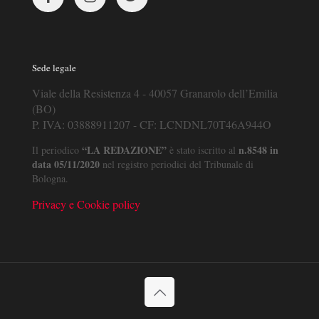
Sede legale
Viale della Resistenza 4 - 40057 Granarolo dell’Emilia
(BO)
P. IVA: 03888911207 - CF: LCNDNL70T46A944O
“LA REDAZIONE”
n.8548 in
Il periodico
è stato iscritto al
data 05/11/2020
nel registro periodici del Tribunale di
Bologna.
Privacy e Cookie policy