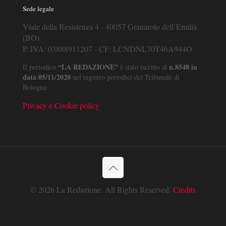
Sede legale
Viale della Resistenza 4 - 40057 Granarolo dell’Emilia
(BO)
P. IVA: 03888911207 - CF: LCNDNL70T46A944O
“LA REDAZIONE”
n.8548 in
Il periodico
è stato iscritto al
data 05/11/2020
nel registro periodici del Tribunale di
Bologna.
Privacy e Cookie policy
© 2026 La Redazione. All Rights Reserved.
Credits