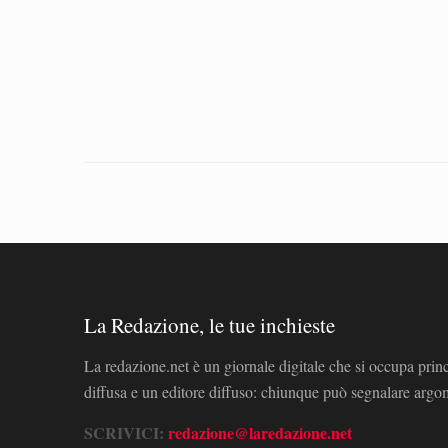
La Redazione, le tue inchieste
La redazione.net è un giornale digitale che si occupa prin
diffusa e un editore diffuso: chiunque può segnalare arg
SCRIVICI:
redazione@laredazione.net