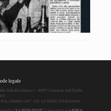
ede legale
iale della Resistenza 4 - 40057 Granarolo dell’Emilia
BO)
. IVA: 03888911207 - CF: LCNDNL70T46A944O
“LA REDAZIONE”
n.8548 in
 periodico
è stato iscritto al