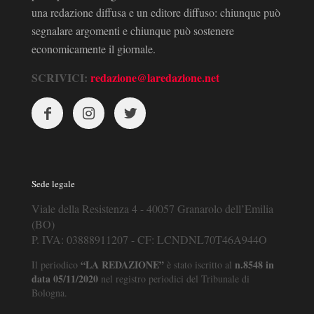
una redazione diffusa e un editore diffuso: chiunque può
segnalare argomenti e chiunque può sostenere
economicamente il giornale.
SCRIVICI:
redazione@laredazione.net
Sede legale
Viale della Resistenza 4 - 40057 Granarolo dell’Emilia
(BO)
P. IVA: 03888911207 - CF: LCNDNL70T46A944O
“LA REDAZIONE”
n.8548 in
Il periodico
è stato iscritto al
data 05/11/2020
nel registro periodici del Tribunale di
Bologna.