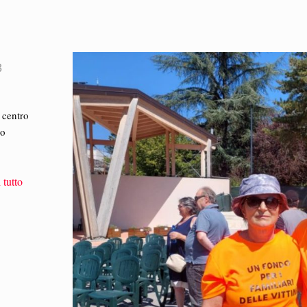
3
 centro
uo
 tutto