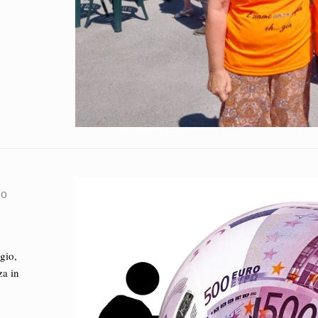
no
gio,
za in