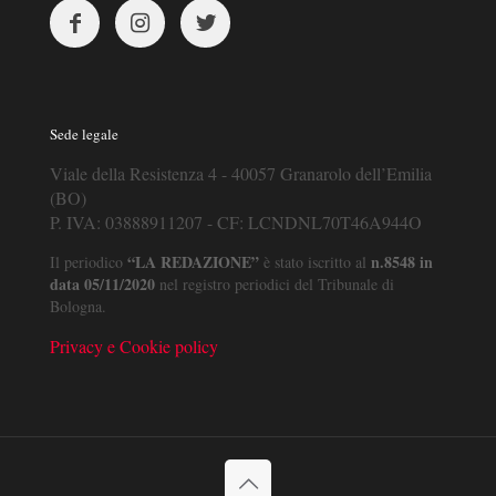
Sede legale
Viale della Resistenza 4 - 40057 Granarolo dell’Emilia
(BO)
P. IVA: 03888911207 - CF: LCNDNL70T46A944O
“LA REDAZIONE”
n.8548 in
Il periodico
è stato iscritto al
data 05/11/2020
nel registro periodici del Tribunale di
Bologna.
Privacy e Cookie policy